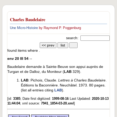
Charles Baudelaire
Une Micro-Histoire
by Raymond P. Poggenburg
search:
found
items where .
env 20 III 54
--
Baudelaire demande à Sainte-Beuve son appui auprès de
Turgan et de Dalloz, du Moniteur (
LAB
329).
LAB
: Pichois, Claude.
Lettres à Charles Baudelaire
.
Éditions la Baconnière. Neuchâtel. 1973. 80 pages.
(list all entries citing
LAB
).
[id:
3385
; Date first digitized:
1999-08-16
Last Updated:
2020-10-13
11:44:04
; xml source:
7941_1854-03-20.xml
]