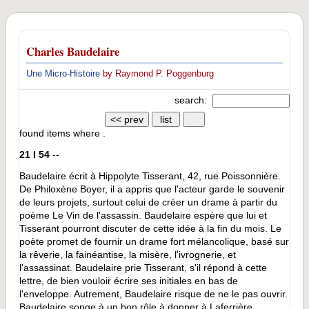
Charles Baudelaire
Une Micro-Histoire
by Raymond P. Poggenburg
search:
found
items where .
21 I 54
--
Baudelaire écrit à Hippolyte Tisserant, 42, rue Poissonnière.
De Philoxène Boyer, il a appris que l'acteur garde le souvenir
de leurs projets, surtout celui de créer un drame à partir du
poème Le Vin de l'assassin. Baudelaire espère que lui et
Tisserant pourront discuter de cette idée à la fin du mois. Le
poète promet de fournir un drame fort mélancolique, basé sur
la rêverie, la fainéantise, la misère, l'ivrognerie, et
l'assassinat. Baudelaire prie Tisserant, s'il répond à cette
lettre, de bien vouloir écrire ses initiales en bas de
l'enveloppe. Autrement, Baudelaire risque de ne le pas ouvrir.
Baudelaire songe à un bon rôle à donner à Laferrière.