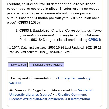
Pourtant, celui-ci pourrait lui demander de faire vieillir son
personnage au cours de la pièce. Si Laferrière ne se résout
pas à accepter la pièce comme elle est conçue par son
auteur, Tisserant lui-même pourrait y trouver une "bien belle
place" (
CPl93 I
1080)
CPl93 I
: Baudelaire, Charles.
Correspondance: Tome
I, 2e édition contenant un « supplément »
. Gallimard.
Paris. 1993. 843 pages. (list all entries citing
CPl93 I
).
[id:
1047
; Date first digitized:
2000-10-26
Last Updated:
2020-10-13
11:43:45
; xml source:
11050_1854-01-21.xml
]
Hosting and implementation by
Library Technology
Guides
.
� Raymond P. Poggenburg. Data acquired from
Vanderbilt
University Libraries
(
source
) via
Creative Commons
License: Attribution-NonCommercial 4.0 International